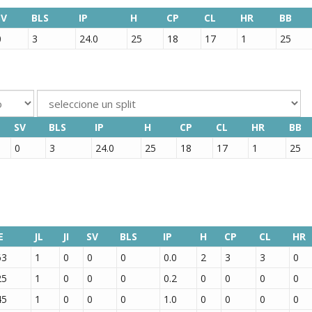
SV
BLS
IP
H
CP
CL
HR
BB
0
3
24.0
25
18
17
1
25
SV
BLS
IP
H
CP
CL
HR
BB
0
3
24.0
25
18
17
1
25
E
JL
JI
SV
BLS
IP
H
CP
CL
HR
63
1
0
0
0
0.0
2
3
3
0
25
1
0
0
0
0.2
0
0
0
0
45
1
0
0
0
1.0
0
0
0
0