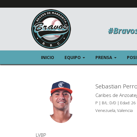
#Bravo
(CURRENT)
(CURREN
INICIO
EQUIPO
PRENSA
POS
Sebastian Perr
Caribes de Anzoate
P | B/L: D/D | Edad: 26
Venezuela, Valencia
LVBP