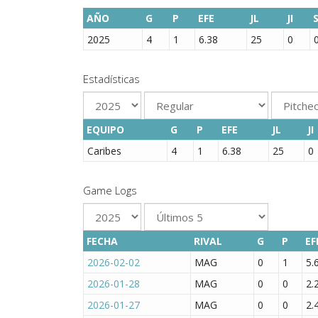
AÑO
G
P
EFE
JL
JI
2025
4
1
6.38
25
0
Estadísticas
EQUIPO
G
P
EFE
JL
JI
Caribes
4
1
6.38
25
0
Game Logs
FECHA
RIVAL
G
P
EF
2026-02-02
MAG
0
1
5.
2026-01-28
MAG
0
0
2.
2026-01-27
MAG
0
0
2.