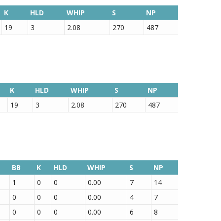
K
HLD
WHIP
S
NP
19
3
2.08
270
487
K
HLD
WHIP
S
NP
19
3
2.08
270
487
BB
K
HLD
WHIP
S
NP
1
0
0
0.00
7
14
0
0
0
0.00
4
7
0
0
0
0.00
6
8