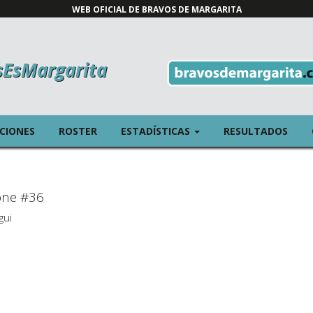
WEB OFICIAL DE BRAVOS DE MARGARITA
sEsMargarita
T)
(CURRENT)
ICIONES
ROSTER
ESTADÍSTICAS
RESULTADOS
one #36
gui