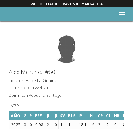
WEB OFICIAL DE BRAVOS DE MARGARITA
Alter
nave
Alex Martinez #60
Tiburones de La Guaira
P | B/L: D/D | Edad: 23
Dominican Republic, Santiago
LVBP
AÑO
G
P
EFE
JL
JI
SV
BLS
IP
H
CP
CL
HR
BB
2025
0
0
0.98
21
0
1
1
18.1
16
2
2
0
8