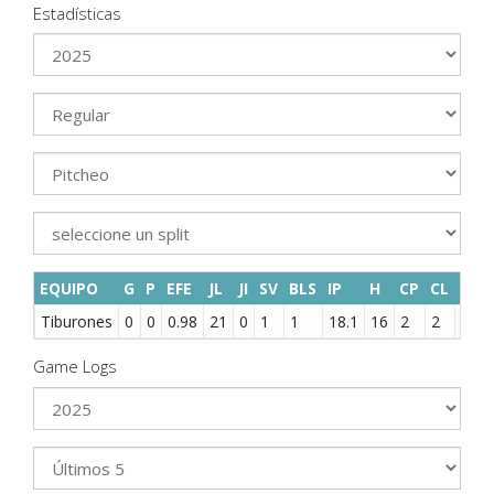
Estadísticas
EQUIPO
G
P
EFE
JL
JI
SV
BLS
IP
H
CP
CL
HR
Tiburones
0
0
0.98
21
0
1
1
18.1
16
2
2
0
Game Logs