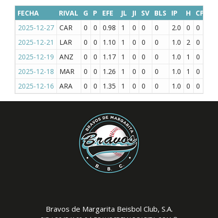
FECHA
RIVAL
G
P
EFE
JL
JI
SV
BLS
IP
H
CP
CL
2025-12-27
CAR
0
0
0.98
1
0
0
0
2.0
0
0
0
2025-12-21
LAR
0
0
1.10
1
0
0
0
1.0
2
0
0
2025-12-19
ANZ
0
0
1.17
1
0
0
0
1.0
1
0
0
2025-12-18
MAR
0
0
1.26
1
0
0
0
1.0
1
0
0
2025-12-16
ARA
0
0
1.35
1
0
0
0
1.0
0
0
0
Bravos de Margarita Beisbol Club, S.A.