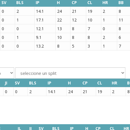
SV
BLS
IP
H
CP
CL
HR
BB
0
2
14.1
24
21
19
2
8
0
1
17.1
22
12
10
1
11
0
0
12.1
13
8
7
0
8
0
1
9.1
10
8
8
2
6
0
0
13.2
8
5
3
1
7
JI
SV
BLS
IP
H
CP
CL
HR
B
0
0
2
14.1
24
21
19
2
8
E
JL
JI
SV
BLS
IP
H
CP
CL
HR