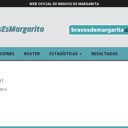
WEB OFICIAL DE BRAVOS DE MARGARITA
sEsMargarita
T)
(CURRENT)
ICIONES
ROSTER
ESTADÍSTICAS
RESULTADOS
91
aira