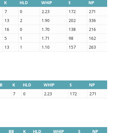
K
HLD
WHIP
S
NP
7
0
2.23
172
271
13
2
1.90
202
336
16
0
1.70
138
216
5
1
1.71
98
162
13
1
1.10
157
263
B
K
HLD
WHIP
S
NP
7
0
2.23
172
271
BB
K
HLD
WHIP
S
NP