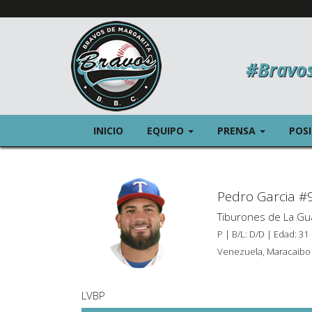
#Bravo
(CURRENT)
(CURREN
INICIO
EQUIPO
PRENSA
POS
Pedro Garcia #
Tiburones de La Gu
P | B/L: D/D | Edad: 31
Venezuela, Maracaibo
LVBP