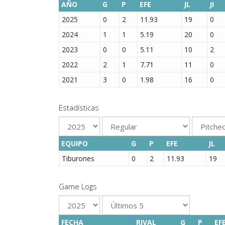
AÑO
G
P
EFE
JL
JI
2025
0
2
11.93
19
0
2024
1
1
5.19
20
0
2023
0
0
5.11
10
2
2022
2
1
7.71
11
0
2021
3
0
1.98
16
0
Estadísticas
EQUIPO
G
P
EFE
JL
Tiburones
0
2
11.93
19
Game Logs
FECHA
RIVAL
G
P
EF