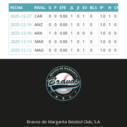
FECHA
RIVAL
G
P
EFE
JL
JI
SV
BLS
IP
H
CP
CL
2025-12-27
CAR
0
0
0.00
1
0
1
0
1.0
1
0
0
2025-12-19
ANZ
0
0
0.00
1
0
1
0
1.0
1
0
0
2025-12-16
ARA
1
0
0.00
1
0
0
0
1.0
0
0
0
2025-12-14
MAR
0
0
0.00
1
0
1
0
1.0
0
0
0
2025-12-12
MAG
0
0
0.00
1
0
1
0
1.0
0
0
0
Bravos de Margarita Beisbol Club, S.A.