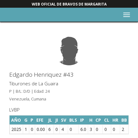
WEB OFICIAL DE BRAVOS DE MARGARITA
Alter
nave
Edgardo Henriquez #43
Tiburones de La Guaira
P | B/L: D/D | Edad: 24
Venezuela, Cumana
LVBP
AÑO
G
P
EFE
JL
JI
SV
BLS
IP
H
CP
CL
HR
BB
K
2025
1
0
0.00
6
0
4
0
6.0
3
0
0
0
2
7