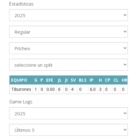
Estadísticas
EQUIPO
G
P
EFE
JL
JI
SV
BLS
IP
H
CP
CL
HR
BB
Tiburones
1
0
0.00
6
0
4
0
6.0
3
0
0
0
2
Game Logs