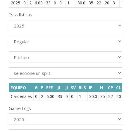
2025
0
2
6.00
33
0
0
1
30.0
35
22
20
3
12
Estadísticas
EQUIPO
G
P
EFE
JL
JI
SV
BLS
IP
H
CP
CL
HR
Cardenales
0
2
6.00
33
0
0
1
30.0
35
22
20
3
Game Logs