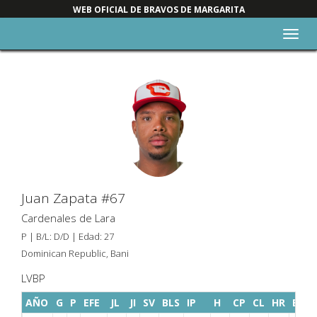
WEB OFICIAL DE BRAVOS DE MARGARITA
Alter
nave
Juan Zapata #67
Cardenales de Lara
P | B/L: D/D | Edad: 27
Dominican Republic, Bani
LVBP
AÑO
G
P
EFE
JL
JI
SV
BLS
IP
H
CP
CL
HR
BB