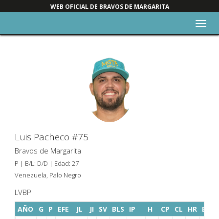
WEB OFICIAL DE BRAVOS DE MARGARITA
Alter
nave
Luis Pacheco #75
Bravos de Margarita
P | B/L: D/D | Edad: 27
Venezuela, Palo Negro
LVBP
AÑO
G
P
EFE
JL
JI
SV
BLS
IP
H
CP
CL
HR
BB