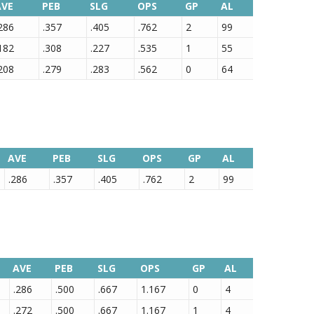
AVE
PEB
SLG
OPS
GP
AL
286
.357
.405
.762
2
99
182
.308
.227
.535
1
55
208
.279
.283
.562
0
64
AVE
PEB
SLG
OPS
GP
AL
.286
.357
.405
.762
2
99
AVE
PEB
SLG
OPS
GP
AL
.286
.500
.667
1.167
0
4
.272
.500
.667
1.167
1
4