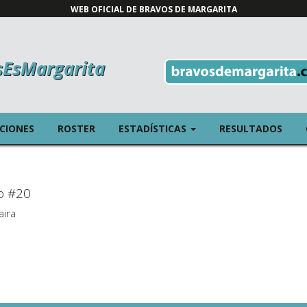
WEB OFICIAL DE BRAVOS DE MARGARITA
sEsMargarita
T)
(CURRENT)
ICIONES
ROSTER
ESTADÍSTICAS
RESULTADOS
o #20
aira