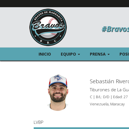
#Bravo
(CURRENT)
(CURREN
INICIO
EQUIPO
PRENSA
POS
Sebastián River
Tiburones de La Gu
C | B/L: D/D | Edad: 27
Venezuela, Maracay
LVBP