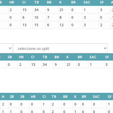
B
HR
CI
TB
BB
K
BR
SAC
SF
2
15
34
9
21
0
1
3
.
0
6
10
7
8
0
3
0
.
0
13
15
6
12
0
3
2
.
B
3B
HR
CI
TB
BB
K
BR
SAC
SF
0
2
15
34
9
21
0
1
3
H
2B
3B
HR
CI
TB
BB
K
BR
SAC
SF
2
0
0
0
1
2
0
0
0
0
1
1
1
0
0
0
2
0
1
0
0
0