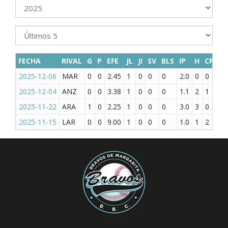
FECHA
RIVAL
G
P
EFE
JL
JI
SV
BLS
IP
H
CP
CL
2025-12-06
MAR
0
0
2.45
1
0
0
0
2.0
0
0
0
2025-12-04
ANZ
0
0
3.38
1
0
0
0
1.1
2
1
1
2025-11-22
ARA
1
0
2.25
1
0
0
0
3.0
3
0
0
2025-11-15
LAR
0
0
9.00
1
0
0
0
1.0
1
2
1