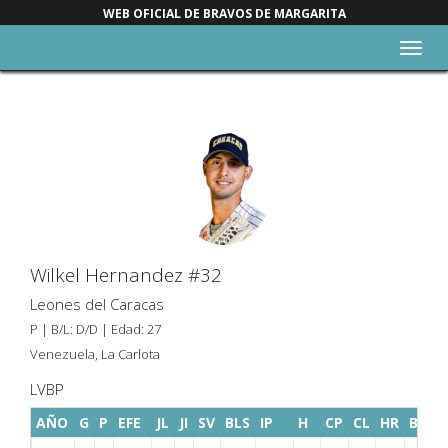
WEB OFICIAL DE BRAVOS DE MARGARITA
Alter
nave
Wilkel Hernandez #32
Leones del Caracas
P | B/L: D/D | Edad: 27
Venezuela, La Carlota
LVBP
AÑO
G
P
EFE
JL
JI
SV
BLS
IP
H
CP
CL
HR
BB
K