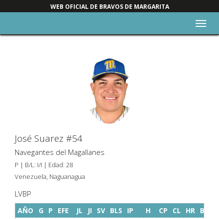
WEB OFICIAL DE BRAVOS DE MARGARITA
Alter
nave
José Suarez #54
Navegantes del Magallanes
P | B/L: I/I | Edad: 28
Venezuela, Naguanagua
LVBP
AÑO
G
P
EFE
JL
JI
SV
BLS
IP
H
CP
CL
HR
BB
K