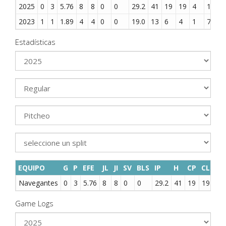
2025
0
3
5.76
8
8
0
0
29.2
41
19
19
4
11
2
2023
1
1
1.89
4
4
0
0
19.0
13
6
4
1
7
1
Estadísticas
EQUIPO
G
P
EFE
JL
JI
SV
BLS
IP
H
CP
CL
HR
Navegantes
0
3
5.76
8
8
0
0
29.2
41
19
19
4
Game Logs