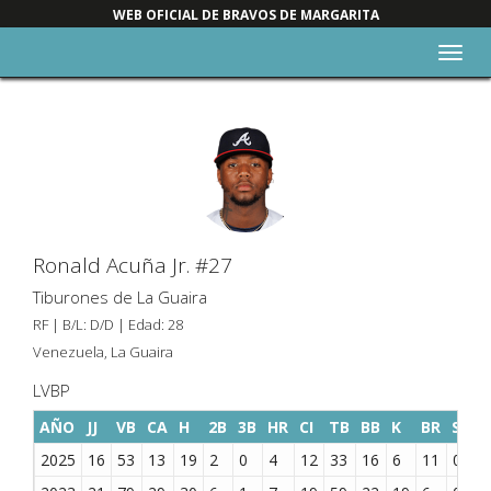
WEB OFICIAL DE BRAVOS DE MARGARITA
Alter
nave
Ronald Acuña Jr. #27
Tiburones de La Guaira
RF | B/L: D/D | Edad: 28
Venezuela, La Guaira
LVBP
AÑO
JJ
VB
CA
H
2B
3B
HR
CI
TB
BB
K
BR
SAC
2025
16
53
13
19
2
0
4
12
33
16
6
11
0