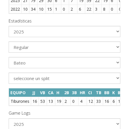
2023
21
79
29
30
6
1
7
19
59
22
19
6
0
2022
10
34
10
15
1
0
2
6
22
3
8
0
0
Estadísticas
EQUIPO
JJ
VB
CA
H
2B
3B
HR
CI
TB
BB
K
BR
S
Tiburones
16
53
13
19
2
0
4
12
33
16
6
11
0
Game Logs