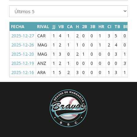
FECHA
RIVAL
JJ
VB
CA
H
2B
3B
HR
CI
TB
BB
K
2025-12-27
CAR
1
4
1
2
0
0
1
3
5
0
1
2025-12-26
MAG
1
2
1
1
0
0
1
2
4
0
1
2025-12-20
MAG
1
3
0
2
1
0
0
0
3
1
0
2025-12-19
ANZ
1
2
1
0
0
0
0
0
0
3
1
2025-12-16
ARA
1
5
2
3
0
0
0
1
3
1
0