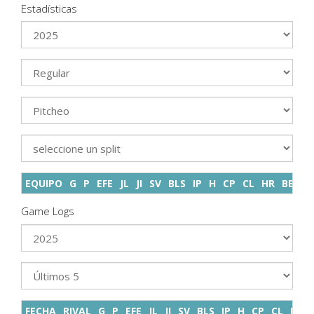
Estadísticas
EQUIPO
G
P
EFE
JL
JI
SV
BLS
IP
H
CP
CL
HR
BB
K
Game Logs
FECHA
RIVAL
G
P
EFE
JL
JI
SV
BLS
IP
H
CP
CL
HR