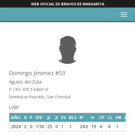
WEB OFICIAL DE BRAVOS DE MARGARITA
Alter
nave
Domingo Jimenez #53
Águilas del Zulia
P | B/L: D/D | Edad: 32
Dominican Republic, San Cristobal
LVBP
AÑO
G
P
EFE
JL
JI
SV
BLS
IP
H
CP
CL
HR
BB
2024
2
0
1.50
25
0
1
1
24.0
19
4
4
1
11