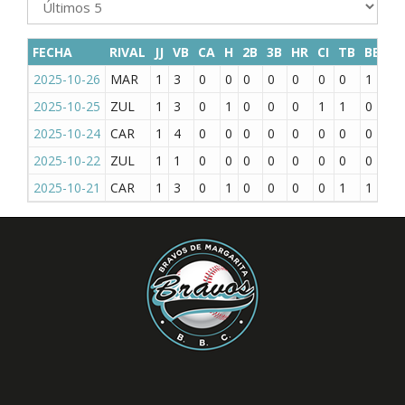
FECHA
RIVAL
JJ
VB
CA
H
2B
3B
HR
CI
TB
BB
K
2025-10-26
MAR
1
3
0
0
0
0
0
0
0
1
0
2025-10-25
ZUL
1
3
0
1
0
0
0
1
1
0
1
2025-10-24
CAR
1
4
0
0
0
0
0
0
0
0
1
2025-10-22
ZUL
1
1
0
0
0
0
0
0
0
0
0
2025-10-21
CAR
1
3
0
1
0
0
0
0
1
1
1