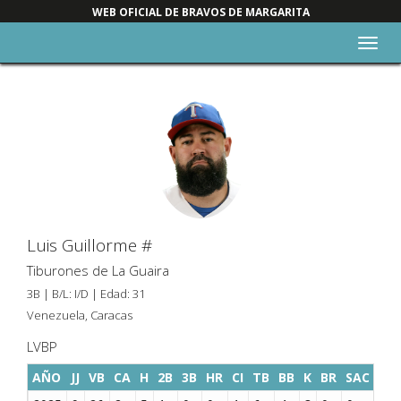
WEB OFICIAL DE BRAVOS DE MARGARITA
Alter
nave
Luis Guillorme #
Tiburones de La Guaira
3B | B/L: I/D | Edad: 31
Venezuela, Caracas
LVBP
AÑO
JJ
VB
CA
H
2B
3B
HR
CI
TB
BB
K
BR
SAC
SF