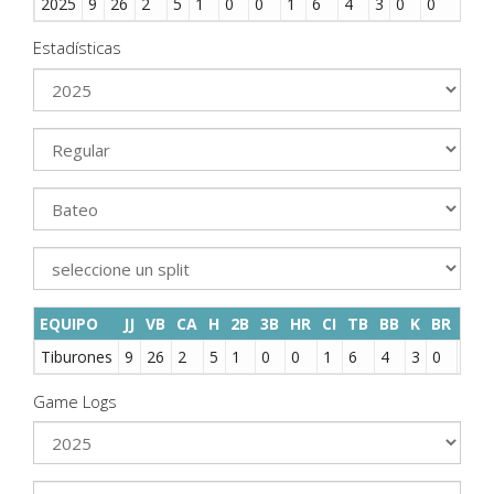
2025
9
26
2
5
1
0
0
1
6
4
3
0
0
1
Estadísticas
EQUIPO
JJ
VB
CA
H
2B
3B
HR
CI
TB
BB
K
BR
SAC
Tiburones
9
26
2
5
1
0
0
1
6
4
3
0
0
Game Logs