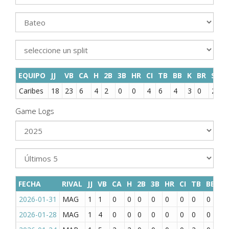
EQUIPO
JJ
VB
CA
H
2B
3B
HR
CI
TB
BB
K
BR
SAC
Caribes
18
23
6
4
2
0
0
4
6
4
3
0
2
Game Logs
FECHA
RIVAL
JJ
VB
CA
H
2B
3B
HR
CI
TB
BB
K
2026-01-31
MAG
1
1
0
0
0
0
0
0
0
0
0
2026-01-28
MAG
1
4
0
0
0
0
0
0
0
0
1