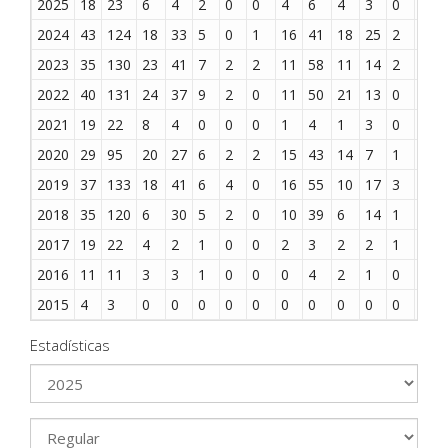
2025
18
23
6
4
2
0
0
4
6
4
3
0
2
2024
43
124
18
33
5
0
1
16
41
18
25
2
5
2023
35
130
23
41
7
2
2
11
58
11
14
2
3
2022
40
131
24
37
9
2
0
11
50
21
13
0
4
2021
19
22
8
4
0
0
0
1
4
1
3
0
3
2020
29
95
20
27
6
2
2
15
43
14
7
1
2
2019
37
133
18
41
6
4
0
16
55
10
17
3
3
2018
35
120
6
30
5
2
0
10
39
6
14
1
4
2017
19
22
4
2
1
0
0
2
3
2
2
1
3
2016
11
11
3
3
1
0
0
0
4
2
1
0
0
2015
4
3
0
0
0
0
0
0
0
0
0
0
0
Estadísticas