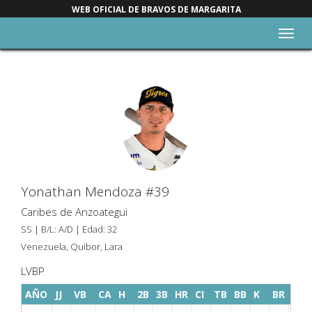
WEB OFICIAL DE BRAVOS DE MARGARITA
Alter
nave
Yonathan Mendoza #39
Caribes de Anzoategui
SS | B/L: A/D | Edad: 32
Venezuela, Quibor, Lara
LVBP
AÑO
JJ
VB
CA
H
2B
3B
HR
CI
TB
BB
K
BR
SAC