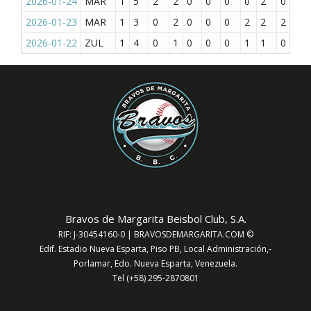
2026-01-24
MAR
1
5
2
2
0
0
0
0
2
0
0
2026-01-23
MAR
1
3
0
2
0
0
0
2
2
2
1
2026-01-22
ZUL
1
4
0
1
0
0
0
1
1
0
0
Bravos de Margarita Beisbol Club, S.A.
RIF: J-30454160-0 | BRAVOSDEMARGARITA.COM ©
Edif. Estadio Nueva Esparta, Piso PB, Local Administración,-
Porlamar, Edo. Nueva Esparta, Venezuela.
Tel (+58) 295-2870801