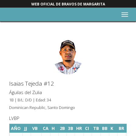
WEB OFICIAL DE BRAVOS DE MARGARITA
Alter
nave
Isaias Tejeda #12
Águilas del Zulia
1B | B/L: D/D | Edad: 34
Dominican Republic, Santo Domingo
LVBP
AÑO
JJ
VB
CA
H
2B
3B
HR
CI
TB
BB
K
BR
SAC