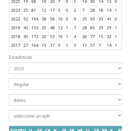
2025
19
68
10
20
7
0
1
14
30
14
13
0
0
2023
25
81
12
17
5
0
2
7
28
18
14
1
0
2022
52
194
38
56
10
0
9
35
93
33
41
0
0
2019
42
153
25
48
12
1
7
28
83
29
29
1
0
2018
45
173
20
53
10
1
4
26
77
15
32
1
0
2017
27
104
15
37
9
1
3
17
57
7
14
1
0
Estadísticas
EQUIPO
JJ
VB
CA
H
2B
3B
HR
CI
TB
BB
K
BR
S