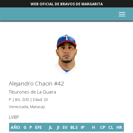
WEB OFICIAL DE BRAVOS DE MARGARITA
Alter
nave
Alejandro Chacin #42
Tiburones de La Guaira
P | B/L: D/D | Edad: 33
Venezuela, Maracay
LVBP
AÑO
G
P
EFE
JL
JI
SV
BLS
IP
H
CP
CL
HR
BB