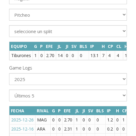
EQUIPO
G
P
EFE
JL
JI
SV
BLS
IP
H
CP
CL
HR
B
Tiburones
1
0
2.70
14
0
0
0
13.1
7
4
4
1
7
Game Logs
FECHA
RIVAL
G
P
EFE
JL
JI
SV
BLS
IP
H
CP
CL
2025-12-26
MAG
0
0
2.70
1
0
0
0
1.2
0
1
1
2025-12-16
ARA
0
0
2.31
1
0
0
0
0.2
0
0
0