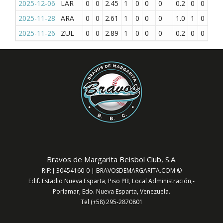
2025-12-06
LAR
0
0
2.45
1
0
0
0
0.2
0
0
0
2025-11-28
ARA
0
0
2.61
1
0
0
0
1.0
1
0
0
2025-11-26
ZUL
0
0
2.89
1
0
0
0
0.2
0
0
0
Bravos de Margarita Beisbol Club, S.A.
RIF: J-30454160-0 | BRAVOSDEMARGARITA.COM ©
Edif. Estadio Nueva Esparta, Piso PB, Local Administración,-
Porlamar, Edo. Nueva Esparta, Venezuela.
Tel (+58) 295-2870801