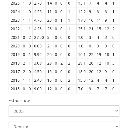
2025
1
0
2.70
14
0
0
0
13.1
7
4
4
1
7
2024
1
0
4.26
11
0
0
1
12.2
9
6
6
1
10
2023
1
1
4.76
20
0
1
1
17.0
16
11
9
1
9
2022
1
1
4.26
26
0
0
1
25.1
21
15
12
2
15
2021
0
2
27.00
3
0
0
0
1.0
3
4
3
0
3
2020
0
0
0.00
2
0
0
0
1.0
0
0
0
0
0
2019
0
1
9.92
20
0
0
0
16.1
22
19
18
1
6
2018
2
1
3.07
29
0
2
2
29.1
26
12
10
3
16
2017
2
0
4.50
16
0
0
0
18.0
20
12
9
0
7
2016
1
1
2.40
16
0
0
2
15.0
12
4
4
1
5
2015
0
0
9.00
12
0
0
0
7.0
9
7
7
0
5
Estadísticas