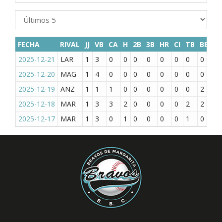
FECHA
RIVAL
JJ
VB
CA
H
2B
3B
HR
CI
TB
BB
K
2025-12-21
LAR
1
3
0
0
0
0
0
0
0
0
0
2025-12-20
MAG
1
4
0
0
0
0
0
0
0
0
2
2025-12-19
ANZ
1
1
1
0
0
0
0
0
0
2
0
2025-12-18
MAR
1
3
3
2
0
0
0
0
2
2
0
2025-12-17
MAR
1
3
0
1
0
0
0
0
1
0
0