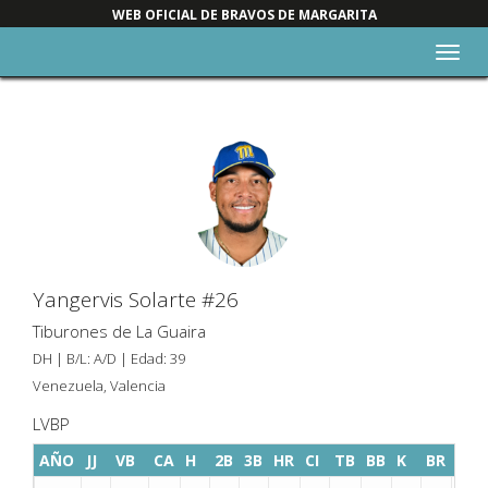
WEB OFICIAL DE BRAVOS DE MARGARITA
Alter
nave
Yangervis Solarte #26
Tiburones de La Guaira
DH | B/L: A/D | Edad: 39
Venezuela, Valencia
LVBP
AÑO
JJ
VB
CA
H
2B
3B
HR
CI
TB
BB
K
BR
SAC