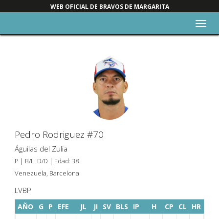
WEB OFICIAL DE BRAVOS DE MARGARITA
Alter
nave
Pedro Rodriguez #70
Águilas del Zulia
P | B/L: D/D | Edad: 38
Venezuela, Barcelona
LVBP
AÑO
G
P
EFE
JL
JI
SV
BLS
IP
H
CP
CL
HR
BB