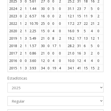
2025
3
0
5.61
27
0
0
2
25.2
31
18
16
2
7
2024
2
1
1.44
30
0
5
0
31.1
23
7
5
0
5
2023
0
2
6.57
16
0
0
2
12.1
15
11
9
2
8
2022
1
2
10.70
25
0
0
0
17.2
27
22
21
2
9
2020
2
1
2.25
15
0
4
0
16.0
9
5
4
0
2
2019
1
3
5.49
21
0
8
2
19.2
17
13
12
1
9
2018
2
1
1.57
30
0
17
1
28.2
31
6
5
0
3
2017
2
1
0.86
21
0
0
0
21.0
16
3
2
0
3
2016
0
0
3.60
12
0
4
0
10.0
12
4
4
0
4
2015
1
3
3.93
34
0
19
4
34.1
41
15
15
2
10
Estadísticas