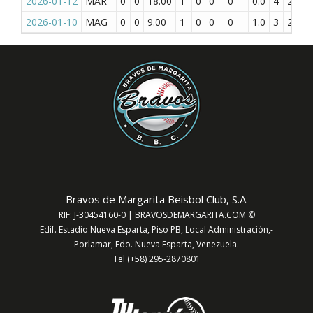
2026-01-12
MAR
0
0
18.00
1
0
0
0
0.0
4
2
2
2026-01-10
MAG
0
0
9.00
1
0
0
0
1.0
3
2
2
Bravos de Margarita Beisbol Club, S.A.
RIF: J-30454160-0 | BRAVOSDEMARGARITA.COM ©
Edif. Estadio Nueva Esparta, Piso PB, Local Administración,-
Porlamar, Edo. Nueva Esparta, Venezuela.
Tel (+58) 295-2870801